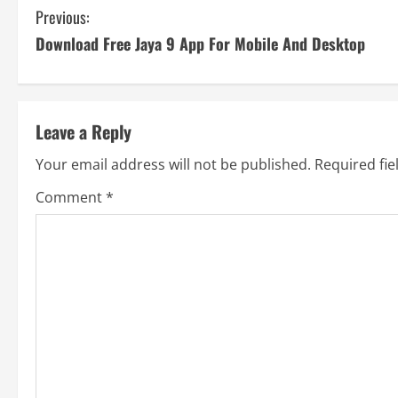
C
Previous:
Download Free Jaya 9 App For Mobile And Desktop
o
n
t
Leave a Reply
i
Your email address will not be published.
Required fi
n
Comment
*
u
e
R
e
a