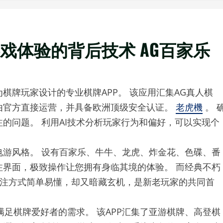
戏体验的背后技术 AG百家乐
棋牌玩家设计的专业棋牌APP。 该应用汇集AG真人棋
由官方直接运营，并具备欧洲顶级安全认证。
老虎機
。 
的问题。 利用AI技术分析玩家行为和偏好，可以实现个
游风格。 设有百家乐、牛牛、龙虎、炸金花、色碟、番
界面，极致操作让您拥有身临其境的体验。 而经典不朽
投注方式简单易懂，却又暗藏玄机，是新老玩家的共同首
满足棋牌爱好者的需求。 该APP汇集了亚游棋牌、高登棋