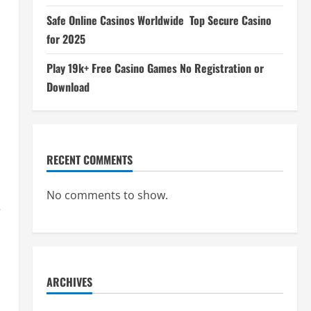
Safe Online Casinos Worldwide ️ Top Secure Casino
for 2025
Play 19k+ Free Casino Games No Registration or
Download
RECENT COMMENTS
No comments to show.
随
ARCHIVES