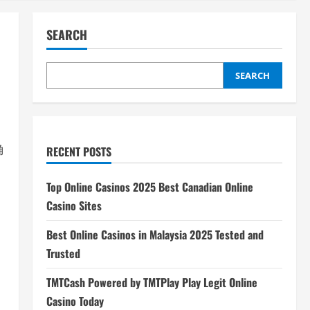
SEARCH
SEARCH
确
RECENT POSTS
Top Online Casinos 2025 Best Canadian Online
Casino Sites
Best Online Casinos in Malaysia 2025 Tested and
Trusted
TMTCash Powered by TMTPlay Play Legit Online
Casino Today