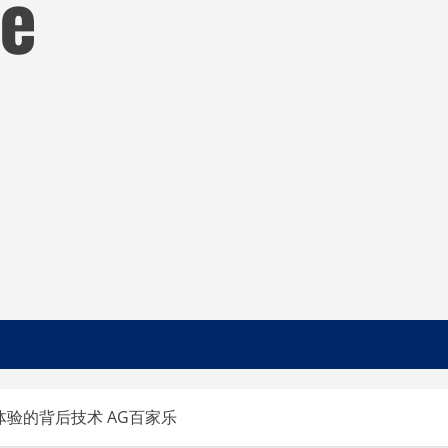
ve
验的背后技术 AG百家乐