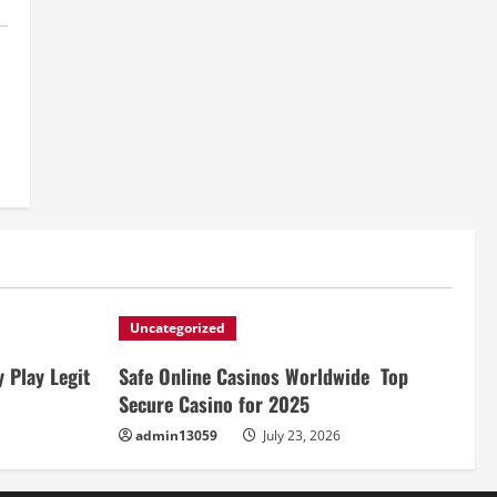
Uncategorized
 Play Legit
Safe Online Casinos Worldwide ️ Top
Secure Casino for 2025
admin13059
July 23, 2026